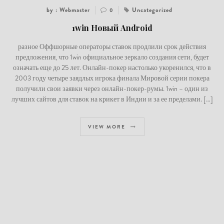
by : Webmaster
Uncategorized
0
1win Новый Android
разное Оффшорные операторы ставок продлили срок действия
предложения, что 1win официальное зеркало создания сети, будет
означать еще до 25 лет. Онлайн-покер настолько укоренился, что в
2003 году четыре заядлых игрока финала Мировой серии покера
получили свои заявки через онлайн-покер-румы. 1win – один из
лучших сайтов для ставок на крикет в Индии и за ее пределами. […]
VIEW MORE